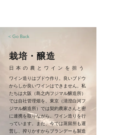
​運営会社 株式会社パピーユ
FUJIMARU Job Site
< Go Back
​栽培・醸造
​日本の農とワインを担う
ワイン造りはブドウ作り。良いブドウ
からしか良いワインはできません。私
たちは大阪（島之内フジマル醸造所）
では自社管理畑を、東京（清澄白河フ
ジマル醸造所）では契約農家さんと密
に連携を取りながら、ワイン造りを行
っています。また、今では蒸留所も運
営し、搾りかすからブランデーも製造