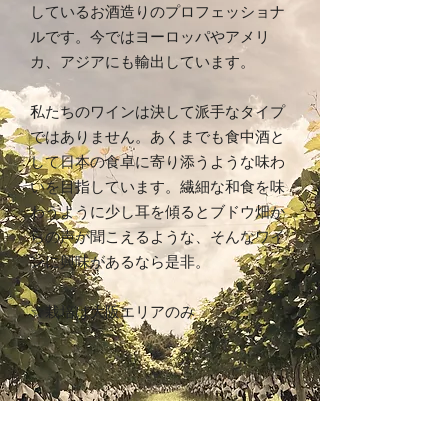
しているお酒造りのプロフェッショナ
ルです。今ではヨーロッパやアメリ
カ、アジアにも輸出しています。
私たちのワインは決して派手なタイプ
ではありません。あくまでも食中酒と
して日本の食卓に寄り添うような味わ
いを目指しています。繊細な和食を味
わうように少し耳を傾るとブドウ畑か
らの声が聞こえるような、そんなワイ
ンに興味があるなら是非。
☆
栽培は大阪エリアのみ
勤務地
シフト制